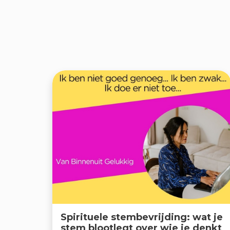
Spirituele stembevrijding: wat je
stem blootlegt over wie je denkt