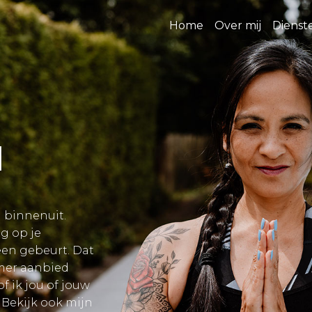
Home
Over mij
Diens
d
n binnenuit.
g op je
en gebeurt. Dat
emer aanbied
of ik jou of jouw
 Bekijk ook mijn