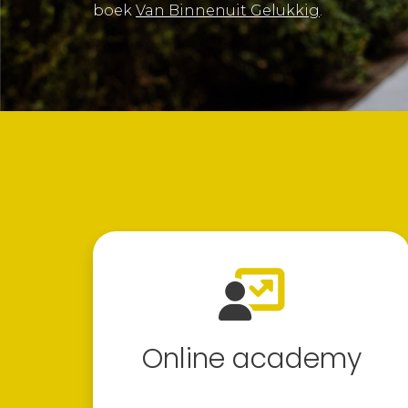
boek
Van Binnenuit Gelukkig
.
Online academy