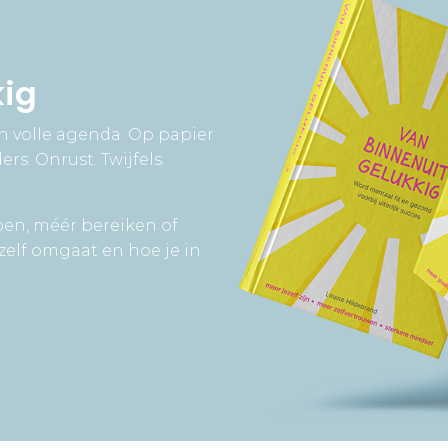
kig
en volle agenda. Op papier
rs. Onrust. Twijfels.
ben, méér bereiken of
zelf omgaat en hoe je in