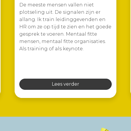
De meeste mensen vallen niet
plotseling uit. De signalen zijn er
allang. Ik train leidinggevenden en
HR om ze op tijd te zien en het goede
gesprek te voeren. Mentaal fitte
mensen, mentaal fitte organisaties.
Als training of als keynote.
Lees verder