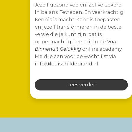
Jezelf gezond voelen. Zelfverzekerd.
In balans. Tevreden. En veerkrachtig.
Kennis is macht. Kennis toepassen
en jezelf transformeren in de beste
versie die je kunt zijn; dat is
oppermachtig. Leer dit in de
Van
Binnenuit Gelukkig
online academy.
Meld je aan voor de wachtlijst via
info@louisehildebrand.nl
Lees verder