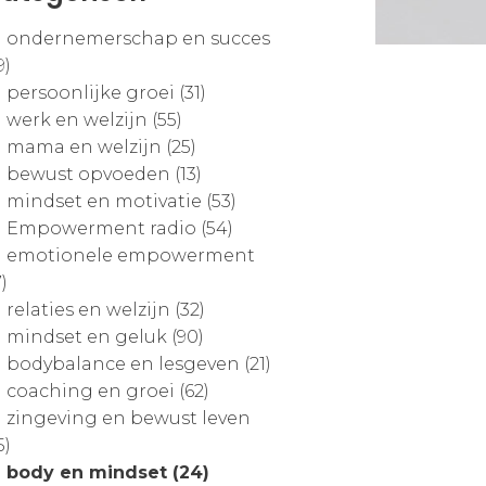
ondernemerschap en succes
9)
persoonlijke groei (31)
werk en welzijn (55)
mama en welzijn (25)
bewust opvoeden (13)
mindset en motivatie (53)
Empowerment radio (54)
emotionele empowerment
7)
relaties en welzijn (32)
mindset en geluk (90)
bodybalance en lesgeven (21)
coaching en groei (62)
zingeving en bewust leven
5)
body en mindset (24)