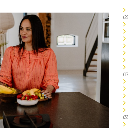
(2
(1
(3