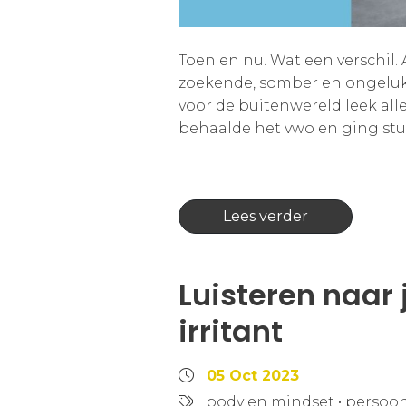
Toen en nu. Wat een verschil.
zoekende, somber en ongelukk
voor de buitenwereld leek alle
behaalde het vwo en ging stu
Lees verder
Luisteren naar j
irritant
05 Oct 2023
body en mindset
•
persoon