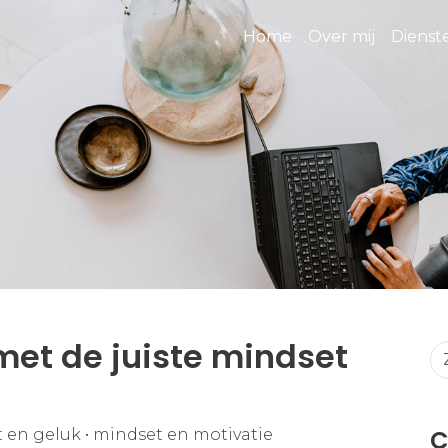
Home
Over mij
Diens
 met de juiste mindset
C
 en geluk
•
mindset en motivatie