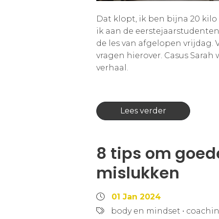
Dat klopt, ik ben bijna 20 kil
ik aan de eerstejaarstudente
de les van afgelopen vrijdag. 
vragen hierover. Casus Sarah 
verhaal.
Lees verder
8 tips om goed
mislukken
01 Jan 2024
body en mindset
•
coachin