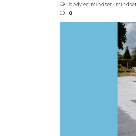
body en mindset
•
mindset
0