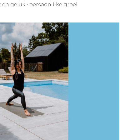
 en geluk
•
persoonlijke groei