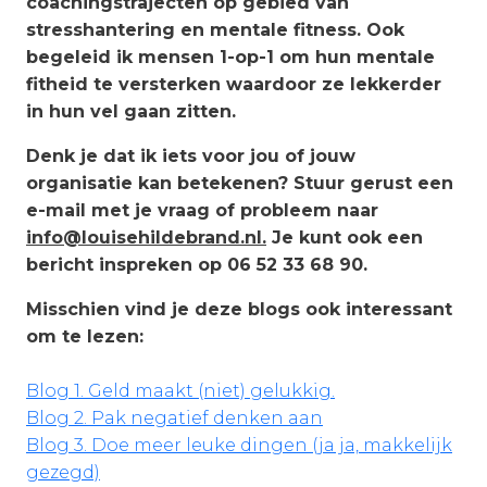
coachingstrajecten op gebied van
stresshantering en mentale fitness. Ook
begeleid ik mensen 1-op-1 om hun mentale
fitheid te versterken waardoor ze lekkerder
in hun vel gaan zitten.
Denk je dat ik iets voor jou of jouw
organisatie kan betekenen? Stuur gerust een
e-mail met je vraag of probleem naar
info@louisehildebrand.nl.
Je kunt ook een
bericht inspreken op 06 52 33 68 90.
Misschien vind je deze blogs ook interessant
om te lezen:
Blog 1. Geld maakt (niet) gelukkig.
Blog 2. Pak negatief denken aan
Blog 3. Doe meer leuke dingen (ja ja, makkelijk
gezegd)