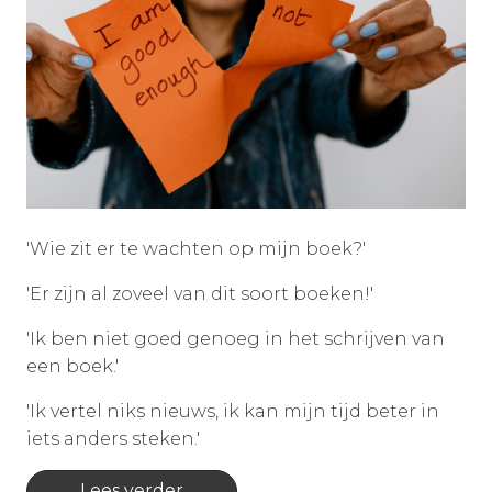
'Wie zit er te wachten op mijn boek?'
'Er zijn al zoveel van dit soort boeken!'
'Ik ben niet goed genoeg in het schrijven van
een boek.'
'Ik vertel niks nieuws, ik kan mijn tijd beter in
iets anders steken.'
Lees verder