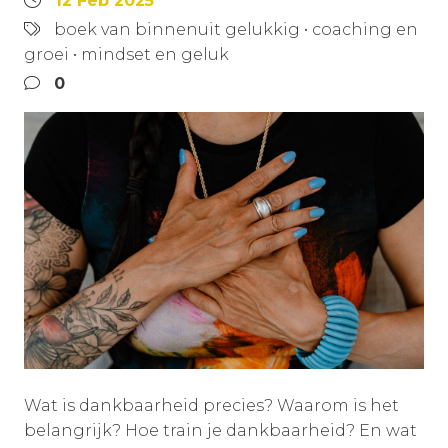
12 Feb 2025
boek van binnenuit gelukkig
•
coaching en
groei
•
mindset en geluk
0
Wat is dankbaarheid precies? Waarom is het
belangrijk? Hoe train je dankbaarheid? En wat