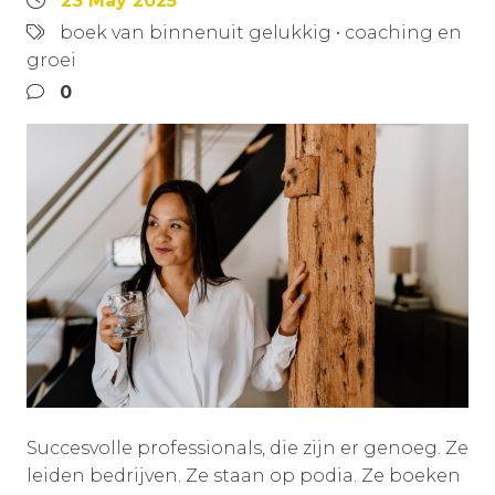
23 May 2025
boek van binnenuit gelukkig
•
coaching en
groei
0
Succesvolle professionals, die zijn er genoeg. Ze
leiden bedrijven. Ze staan op podia. Ze boeken