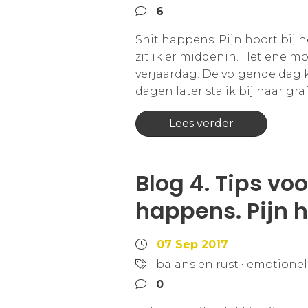
6
Shit happens. Pijn hoort bij h
zit ik er middenin. Het ene 
verjaardag. De volgende dag kr
dagen later sta ik bij haar graf
Lees verder
Blog 4. Tips vo
happens. Pijn h
07 Sep 2017
balans en rust
•
emotione
0