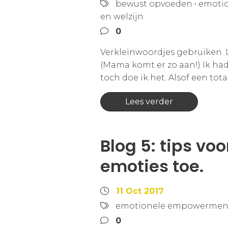
bewust opvoeden
•
emoti
en welzijn
0
Verkleinwoordjes gebruiken. 
(Mama komt er zo aan!) Ik had
toch doe ik het. Alsof een to
Lees verder
Blog 5: tips vo
emoties toe.
11 Oct 2017
emotionele empowermen
0