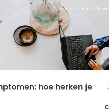
Home
Over mij
Diens
mptomen: hoe herken je
C