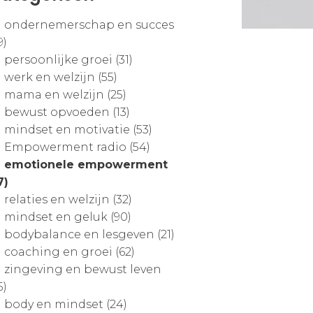
ondernemerschap en succes
9)
persoonlijke groei (31)
werk en welzijn (55)
mama en welzijn (25)
bewust opvoeden (13)
mindset en motivatie (53)
Empowerment radio (54)
emotionele empowerment
7)
relaties en welzijn (32)
mindset en geluk (90)
bodybalance en lesgeven (21)
coaching en groei (62)
zingeving en bewust leven
5)
body en mindset (24)