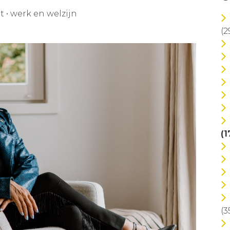
t
•
werk en welzijn
(2
(1
(3