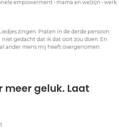
onele empowerment
•
mama en welzijn
•
werk
Liedjes zingen. Praten in de derde persoon
 niet gedacht dat ik dat ooit zou doen. En
taal ander mens mij heeft overgenomen.
or meer geluk. Laat
t