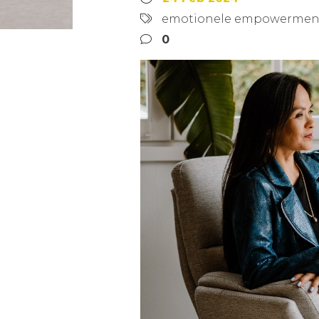
emotionele empowermen
0