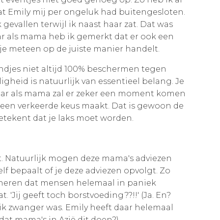
t Emily mij per ongeluk had buitengesloten.
gevallen terwijl ik naast haar zat. Dat was
aar als mama heb ik gemerkt dat er ook een
je meteen op de juiste manier handelt.
djes niet altijd 100% beschermen tegen
gheid is natuurlijk van essentieel belang. Je
. Maar als mama zal er zeker een moment komen
f een verkeerde keus maakt. Dat is gewoon de
betekent dat je laks moet worden.
t. Natuurlijk mogen deze mama's adviezen
elf bepaalt of je deze adviezen opvolgt. Zo
neren dat mensen helemaal in paniek
 'Jij geeft toch borstvoeding??!!' (Ja. En?
ik zwanger was. Emily heeft daar helemaal
dat mama's in Azië dit doen?)