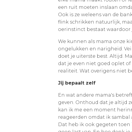
een ruit moeten inslaan omda
Ook is ze weleens van de bank 
flink schrikken natuurlijk, m
oerinstinct bestaat waardoor 
We kunnen als mama onze kin
ongelukken en narigheid. Veili
doet je uiterste best. Altijd
dat je even niet goed oplet o
realiteit. Wat overigens niet 
Jij bepaalt zelf
En wat andere mama's betref
geven. Onthoud dat je altijd z
kan ik me een moment herin
reageerden omdat ik sambal at.
Dat heb ik ook gegeten toen 
geen last van. En hoe denk je 