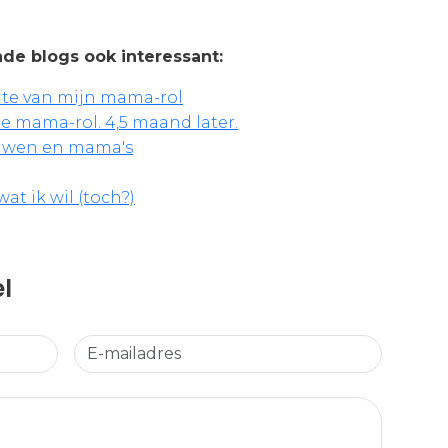
de blogs ook interessant:
ate van mijn mama-rol
 mama-rol. 4,5 maand later.
uwen en mama's
t ik wil (toch?)
el