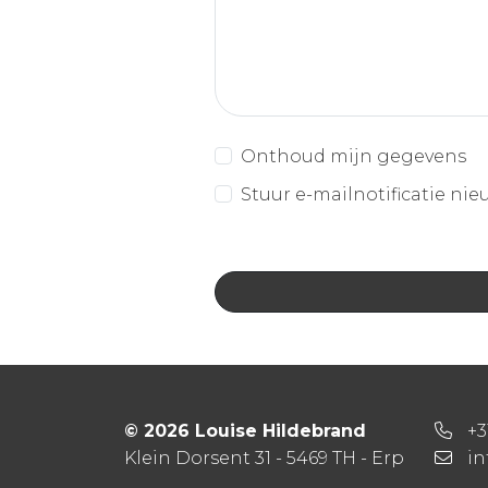
Onthoud mijn gegevens
Stuur e-mailnotificatie nie
© 2026 Louise Hildebrand
+3
Klein Dorsent 31 - 5469 TH - Erp
in