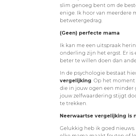
slim genoeg bent om de beste
enige. Ik hoor van meerdere
betwetergedrag.
(Geen) perfecte mama
Ik kan me een uitspraak heri
onderling zijn het ergst. Er i
beter te willen doen dan ande
In de psychologie bestaat hi
vergelijking
. Op het moment d
die in jouw ogen een minder g
jouw zelfwaardering stijgt do
te trekken.
Neerwaartse vergelijking is 
Gelukkig heb ik goed nieuws.
elke mama maakt fouten of let