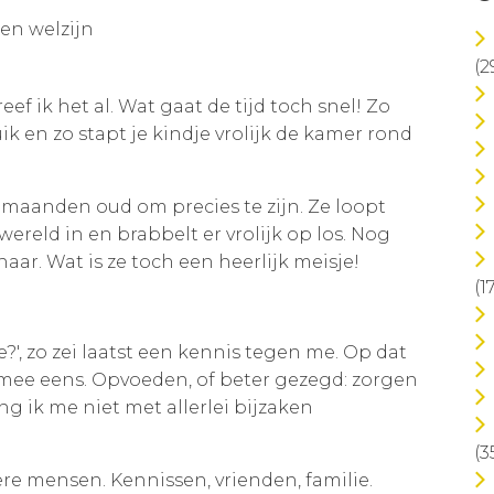
n welzijn
(2
eef ik het al. Wat gaat de tijd toch snel! Zo
k en zo stapt je kindje vrolijk de kamer rond
14 maanden oud om precies te zijn. Ze loopt
wereld in en brabbelt er vrolijk op los. Nog
haar. Wat is ze toch een heerlijk meisje!
(1
?', zo zei laatst een kennis tegen me. Op dat
mee eens. Opvoeden, of beter gezegd: zorgen
ng ik me niet met allerlei bijzaken
(3
ere mensen. Kennissen, vrienden, familie.