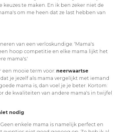
 keuzes te maken. En ik ben zeker niet de
 mama's om me heen dat ze last hebben van
nneren van een verloskundige. 'Mama's
s een hoop competitie en elke mama lijkt het
re mama's.'
er een mooie term voor:
neerwaartse
at je jezelf als mama vergelijkt met iemand
oede mama is, dan voel je je beter. Kortom:
or de kwaliteiten van andere mama's in twijfel
niet nodig
 Geen enkele mama is namelijk perfect en
 eventjes niet goed genoeg op. Zo heb ik al