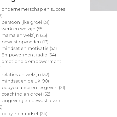
ondernemerschap en succes
9)
persoonlijke groei (31)
werk en welzijn (55)
mama en welzijn (25)
bewust opvoeden (13)
mindset en motivatie (53)
Empowerment radio (54)
emotionele empowerment
7)
relaties en welzijn (32)
mindset en geluk (90)
bodybalance en lesgeven (21)
coaching en groei (62)
zingeving en bewust leven
5)
body en mindset (24)