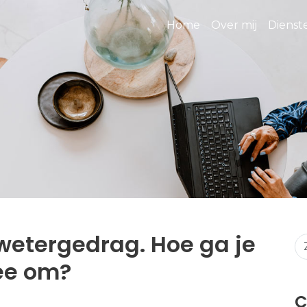
Home
Over mij
Diens
etergedrag. Hoe ga je
ee om?
C