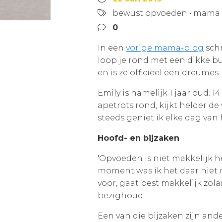
bewust opvoeden
•
mama e
0
In een
vorige mama-blog
schr
loop je rond met een dikke bui
en is ze officieel een dreumes.
Emily is namelijk 1 jaar oud. 
apetrots rond, kijkt helder de 
steeds geniet ik elke dag van 
Hoofd- en bijzaken
'Opvoeden is niet makkelijk he
moment was ik het daar niet 
voor, gaat best makkelijk zola
bezighoud.
Een van die bijzaken zijn and