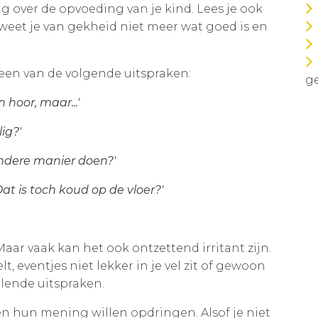
 over de opvoeding van je kind. Lees je ook
 weet je van gekheid niet meer wat goed is en
een van de volgende uitspraken:
ge
 hoor, maar...'
lig?'
andere manier doen?'
at is toch koud op de vloer?'
ar vaak kan het ook ontzettend irritant zijn.
elt, eventjes niet lekker in je vel zit of gewoon
elende uitspraken.
en hun mening willen opdringen. Alsof je niet