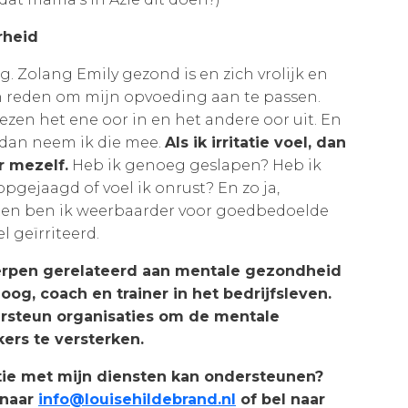
rheid
. Zolang Emily gezond is en zich vrolijk en
en reden om mijn opvoeding aan te passen.
en het ene oor in en het andere oor uit. En
, dan neem ik die mee.
Als ik irritatie voel, dan
ar mezelf.
Heb ik genoeg geslapen? Heb ik
gejaagd of voel ik onrust? En zo ja,
tten ben ik weerbaarder voor goedbedoelde
l geïrriteerd.
rpen gerelateerd aan mentale gezondheid
oog, coach en trainer in het bedrijfsleven.
ersteun organisaties om de mentale
rs te versterken.
atie met mijn diensten kan ondersteunen?
 naar
info@louisehildebrand.nl
of bel naar