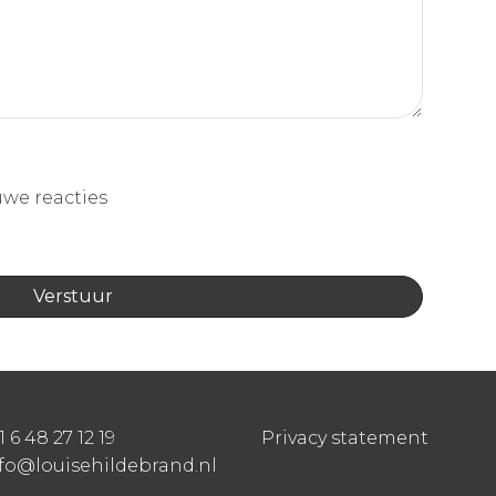
uwe reacties
1 6 48 27 12 19
Privacy statement
fo@louisehildebrand.nl