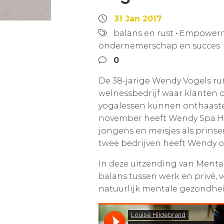
31 Jan 2017
balans en rust
•
Empowerm
ondernemerschap en succes
0
De 38-jarige Wendy Vogels run
welnessbedrijf waar klanten
yogalessen kunnen onthaasten
november heeft Wendy Spa Hu
jongens en meisjes als prins
twee bedrijven heeft Wendy oo
In deze uitzending van Menta
balans tussen werk en privé,
natuurlijk mentale gezondhei