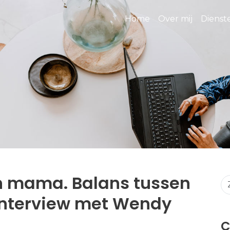
Home
Over mij
Diens
 mama. Balans tussen
 Interview met Wendy
C