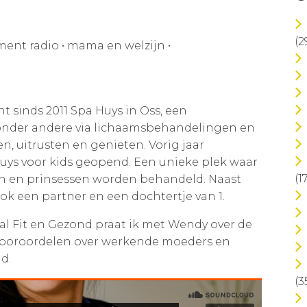
(2
ent radio
•
mama en welzijn
•
t sinds 2011 Spa Huys in Oss, een
 onder andere via lichaamsbehandelingen en
, uitrusten en genieten. Vorig jaar
ys voor kids geopend. Een unieke plek waar
(1
en en prinsessen worden behandeld. Naast
k een partner en een dochtertje van 1.
al Fit en Gezond praat ik met Wendy over de
 vooroordelen over werkende moeders en
d.
(3