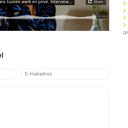
ge
el