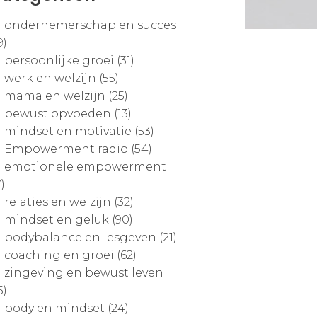
ondernemerschap en succes
9)
persoonlijke groei (31)
werk en welzijn (55)
mama en welzijn (25)
bewust opvoeden (13)
mindset en motivatie (53)
Empowerment radio (54)
emotionele empowerment
7)
relaties en welzijn (32)
mindset en geluk (90)
bodybalance en lesgeven (21)
coaching en groei (62)
zingeving en bewust leven
5)
body en mindset (24)