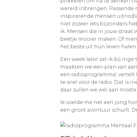
prikkelen om na te denken ove
wereld inbrengen. Passende m
inspirerende mensen uitnodi
niet zozeer iets bijzonders h
ik. Mensen die in jouw straa
beetje mooier maken. Of mens
het beste uit hun leven halen.
Een week later zat ik bij Ing
maakten we een plan van aanp
een radioprogramma', vertelt I
te snel voor de radio. Dat is 
daar zullen we wél aan moete
Ik voelde me net een jong ho
een groot avontuur schuilt. De