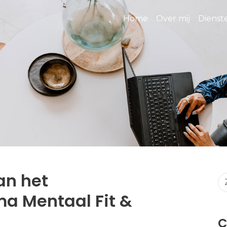
Home
Over mij
Diens
an het
a Mentaal Fit &
C