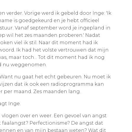
n verder. Vorige werd ik gebeld door Inge: 'Ik
ame is goedgekeurd en je hebt officieel
tuur. Vanaf september word je ingepland in
 wil het zes maanden proberen.' Nadat
en viel ik stil. Naar dit moment had ik
-woord. Ik had het volste vertrouwen dat mijn
, maar toch... Tot dit moment had ik nog
werd nu weggenomen.
. Want nu gaat het echt gebeuren. Nu moet ik
wijzen dat ik ook een radioprogramma kan
r per maand. Zes maanden lang.
agt Inge.
n vlogen over en weer. Een gevoel van angst
it faalangst? Perfectionisme? De angst dat
nnen en van mijn bestaan weten? Wat dit