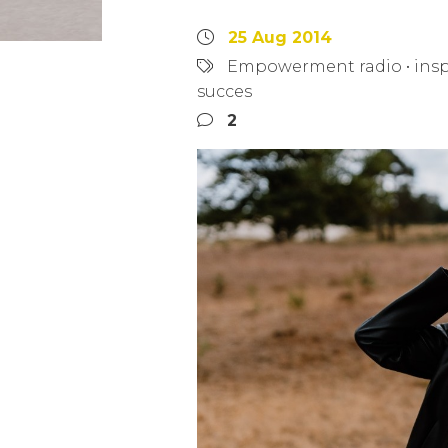
25 Aug 2014
Empowerment radio
•
insp
succes
2