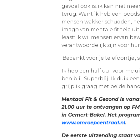
gevoel ook is, ik kan niet mee
terug. Want ik heb een boodsc
mensen wakker schudden, he
imago van mentale fitheid uit
least: ik wil mensen ervan be
verantwoordelijk zijn voor hu
'Bedankt voor je telefoontje',
Ik heb een half uur voor me u
ben blij. Superblij! Ik duik e
grijp ik graag met beide han
Mentaal Fit & Gezond is vana
21.00 uur te ontvangen op FM 
in Gemert-Bakel. Het progra
www.omroepcentraal.nl
.
De eerste uitzending staat vo