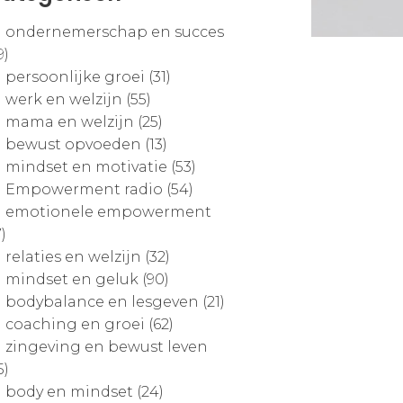
ondernemerschap en succes
9)
persoonlijke groei (31)
werk en welzijn (55)
mama en welzijn (25)
bewust opvoeden (13)
mindset en motivatie (53)
Empowerment radio (54)
emotionele empowerment
7)
relaties en welzijn (32)
mindset en geluk (90)
bodybalance en lesgeven (21)
coaching en groei (62)
zingeving en bewust leven
5)
body en mindset (24)