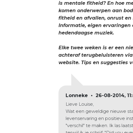
is mentale fitheid? En hoe men
komen onderwerpen aan bod z
fitheid en afvallen, onrust en
Informatie, eigen ervaringen
hedendaagse muziek.
Elke twee weken is er een n
achteraf terugbeluisteren vi
website.
Tips en suggesties v
Lonneke • 26-08-2014, 11
Lieve Louise,
Wat een geweldige nieuwe sta
levenservaring en positieve in
"verschil" te maken. Ik las laa
terwijl ik je schrijf: "Did you 