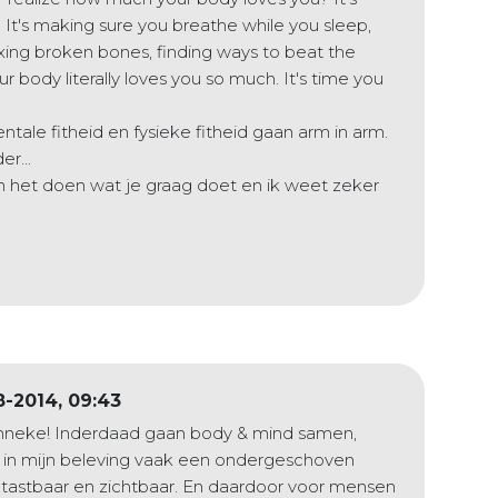
. It's making sure you breathe while you sleep,
ixing broken bones, finding ways to beat the
ur body literally loves you so much. It's time you
ntale fitheid en fysieke fitheid gaan arm in arm.
r...
in het doen wat je graag doet en ik weet zeker
8-2014, 09:43
Lonneke! Inderdaad gaan body & mind samen,
e in mijn beleving vaak een ondergeschoven
s tastbaar en zichtbaar. En daardoor voor mensen