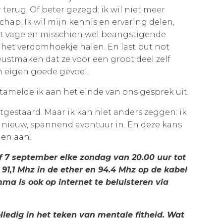
r terug. Of beter gezegd: ik wil niet meer
hap. Ik wil mijn kennis en ervaring delen,
t vage en misschien wel beangstigende
 het verdomhoekje halen. En last but not
wustmaken dat ze voor een groot deel zelf
n eigen goede gevoel.
 stamelde ik aan het einde van ons gesprek uit.
itgestaard. Maar ik kan niet anders zeggen: ik
en nieuw, spannend avontuur in. En deze kans
den aan!
f 7 september elke zondag van 20.00 uur tot
91,1 Mhz in de ether en 94.4 Mhz op de kabel
mma is ook op internet
te beluisteren via
lledig in het teken van mentale fitheid. Wat