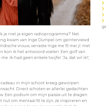
ge
k je niet je eigen radioprogramma?' Net
ending kwam van Inge Dümpel om geïnterviewd
Indische vrouw, verraste Inge me 19 mei jl. met
n kon ik het antwoord voelen. Een golf van
e. Ik had geen enkele twijfel. 'Ja, dat wil ik!',
m cadeau in mijn schoot kreeg geworpen.
erwacht. Direct schoten er allerlei gedachten
. Een podium om mijn passie uit te dragen.
ut om mentaal fit te zijn, ze inspireren en