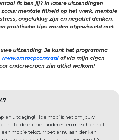
taal fit ben jij? In latere uitzendingen
oals: mentale fitheid op het werk, mentale
 stress, ongelukkig zijn en negatief denken.
 en praktische tips worden afgewisseld met
ieuwe uitzending. Je kunt het programma
a
www.omroepcentraal
of via mijn eigen
oor onderwerpen zijn altijd welkom!
:47
p en uitdaging! Hoe mooi is het om jouw
stelling te delen met anderen en misschien het
tst een mooie tekst. Moet er nu aan denken,
ever realize how much your body loves you? It's