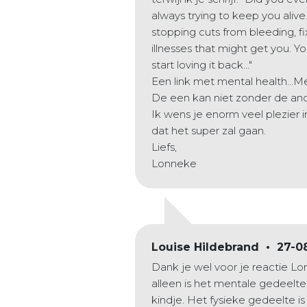
always trying to keep you alive
stopping cuts from bleeding, f
illnesses that might get you. Yo
start loving it back..."
Een link met mental health...Me
De een kan niet zonder de ande
Ik wens je enorm veel plezier 
dat het super zal gaan.
Liefs,
Lonneke
Louise Hildebrand • 27-0
Dank je wel voor je reactie 
alleen is het mentale gedeelt
kindje. Het fysieke gedeelte i