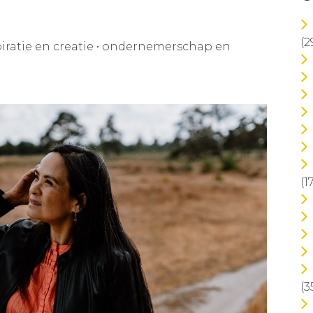
(2
iratie en creatie
•
ondernemerschap en
(1
(3