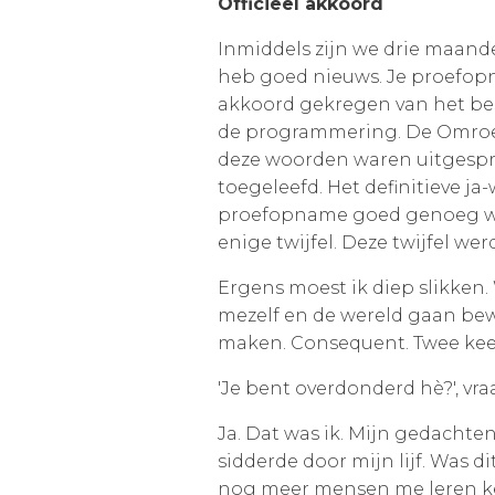
Officieel akkoord
Inmiddels zijn we drie maande
heb goed nieuws. Je proefopn
akkoord gekregen van het bes
de programmering. De Omroep
deze woorden waren uitgesprok
toegeleefd. Het definitieve ja
proefopname goed genoeg was
enige twijfel. Deze twijfel 
Ergens moest ik diep slikken
mezelf en de wereld gaan be
maken. Consequent. Twee kee
'Je bent overdonderd hè?', vra
Ja. Dat was ik. Mijn gedachte
sidderde door mijn lijf. Was d
nog meer mensen me leren ke