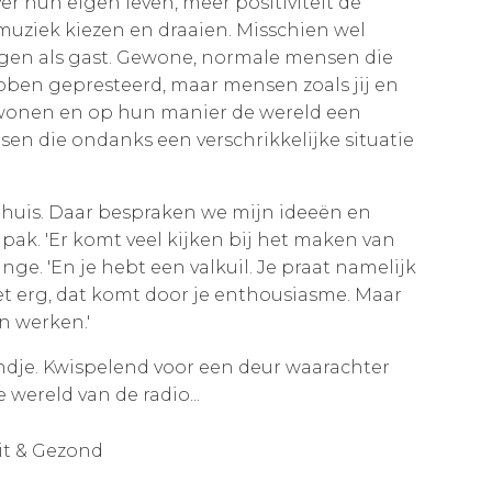
r hun eigen leven, meer positiviteit de
uziek kiezen en draaien. Misschien wel
gen als gast. Gewone, normale mensen die
ebben gepresteerd, maar mensen zoals jij en
t wonen en op hun manier de wereld een
en die ondanks een verschrikkelijke situatie
e thuis. Daar bespraken we mijn ideeën en
ak. 'Er komt veel kijken bij het maken van
nge. 'En je hebt een valkuil. Je praat namelijk
niet erg, dat komt door je enthousiasme. Maar
n werken.'
ndje. Kwispelend voor een deur waarachter
 wereld van de radio...