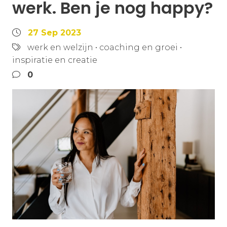
werk. Ben je nog happy?
27 Sep 2023
werk en welzijn
•
coaching en groei
•
inspiratie en creatie
0